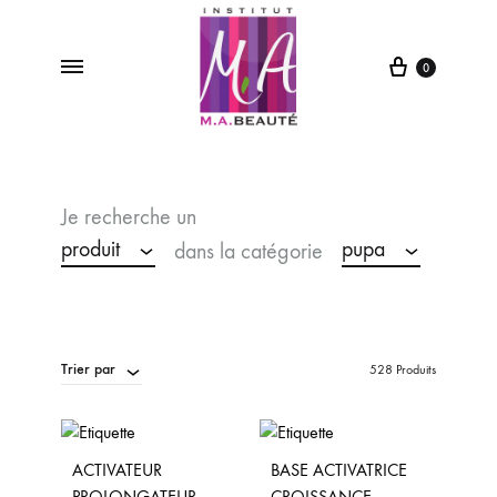
0
M.A
Institut
Beauté
de
Beauté
Je recherche un
&
Spa
produit
pupa
dans la catégorie
à
Saint-
Vit
Trier par
528 Produits
ACTIVATEUR
BASE ACTIVATRICE
PROLONGATEUR
CROISSANCE