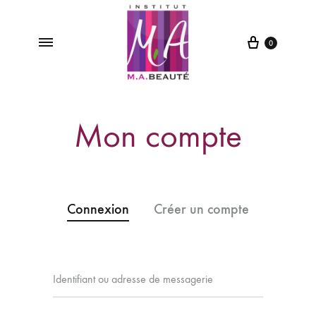
0
M.A
Institut
Beauté
de
Mon compte
Beauté
&
Spa
à
Saint-
Connexion
Vit
Créer un compte
Identifiant ou adresse de messagerie
Adress