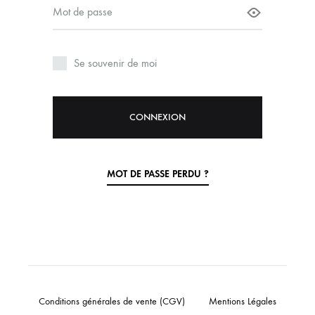
Mot de passe
Mot de
Vos don
vous ac
Se souvenir de moi
site we
d’autre
confide
CONNEXION
MOT DE PASSE PERDU ?
Conditions générales de vente (CGV)
Mentions Légales