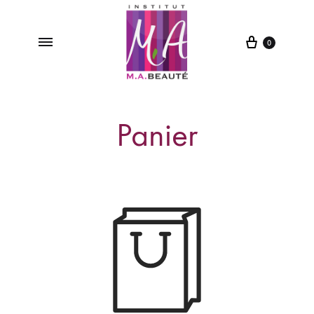
0
M.A
Institut
Beauté
de
Panier
Beauté
&
Spa
à
Saint-
Vit