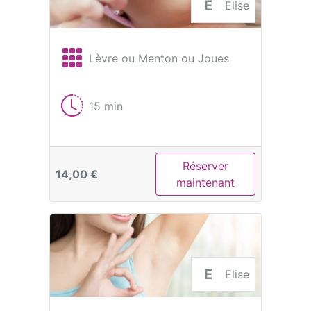
E
Elise
Lèvre ou Menton ou Joues
15 min
Réserver
14,00 €
maintenant
E
Elise