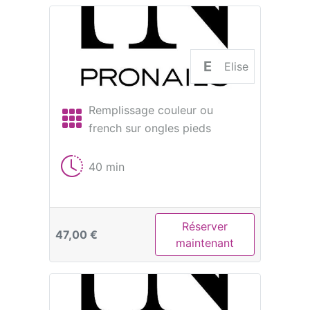
E
Elise
Remplissage couleur ou
french sur ongles pieds
40 min
Réserver
47,00 €
maintenant