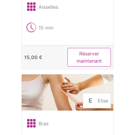
Aisselles
15 min
Réserver
15,00 €
maintenant
E
Elise
Bras