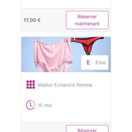
Réserver
17,00 €
maintenant
E
Elise
Maillot Echancré Femme
15 min
Réserver