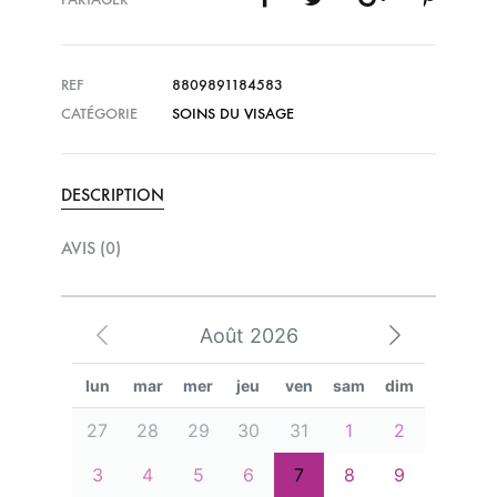
REF
8809891184583
CATÉGORIE
SOINS DU VISAGE
DESCRIPTION
AVIS (0)
Août 2026
lun
mar
mer
jeu
ven
sam
dim
27
28
29
30
31
1
2
3
4
5
6
7
8
9