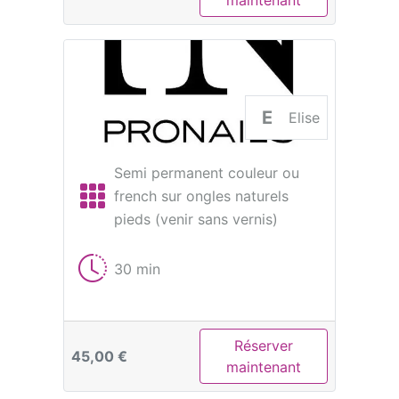
maintenant
E
Elise
Semi permanent couleur ou
french sur ongles naturels
pieds (venir sans vernis)
30 min
Réserver
45,00 €
maintenant