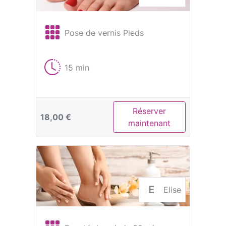
Pose de vernis Pieds
15 min
Réserver
18,00 €
maintenant
E
Elise