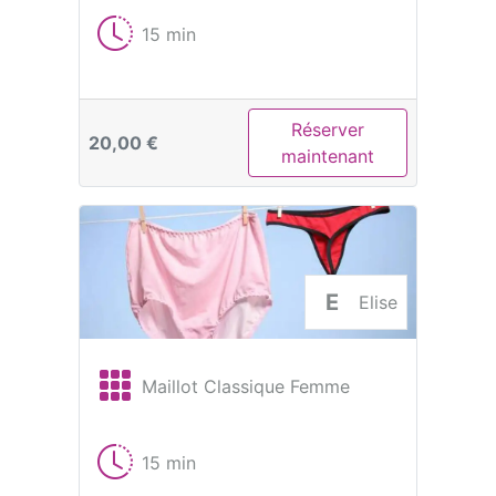
15 min
Réserver
20,00 €
maintenant
E
Elise
Maillot Classique Femme
15 min