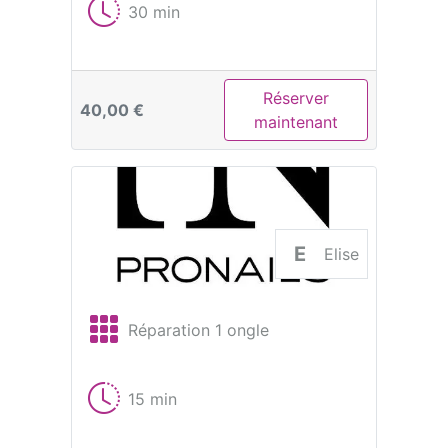
30 min
Réserver
40,00 €
maintenant
E
Elise
Réparation 1 ongle
15 min