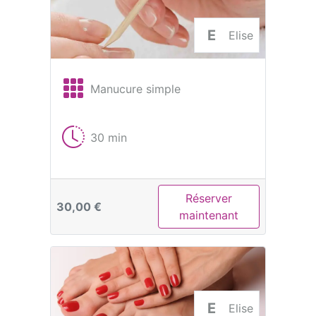
E
Elise
Manucure simple
30 min
Réserver
30,00 €
maintenant
E
Elise