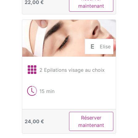
22,00 €
maintenant
E
Elise
2 Epilations visage au choix
15 min
Réserver
24,00 €
maintenant